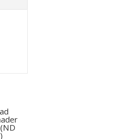
dad
aader
 (ND
)