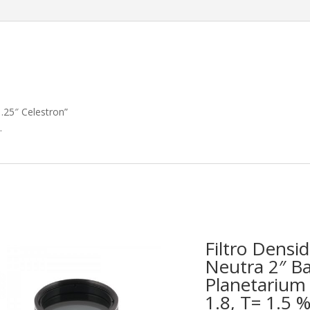
1.25″ Celestron”
.
Filtro Densi
Neutra 2″ B
Planetarium
1.8, T= 1.5 %