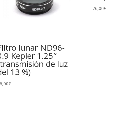
76,00
€
Filtro lunar ND96-
0.9 Kepler 1.25″
(transmisión de luz
del 13 %)
6,00
€