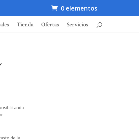
0 elementos
ales
Tienda
Ofertas
Servicios
″
posibilitando
r.
aste de la