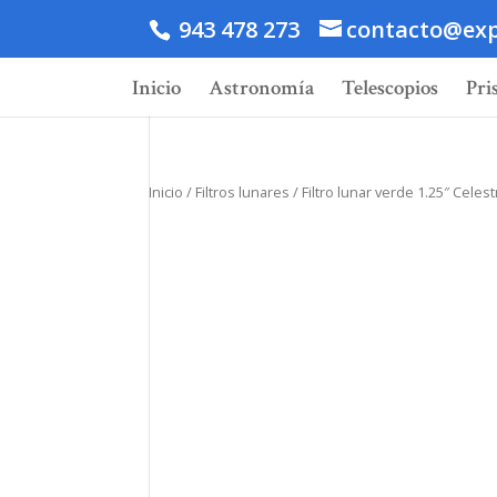
943 478 273
contacto@exp
Inicio
Astronomía
Telescopios
Pri
Inicio
/
Filtros lunares
/ Filtro lunar verde 1.25″ Celes