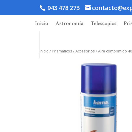
943 478 273
contacto@exp
Inicio
Astronomía
Telescopios
Pri
Inicio
/
Prismáticos
/
Accesorios
/ Aire comprimido 40