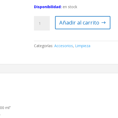
Disponibilidad:
en stock
Aire
Añadir al carrito
comprimido
400
ml
cantidad
Categorías:
Accesorios
,
Limpieza
400 ml”
.