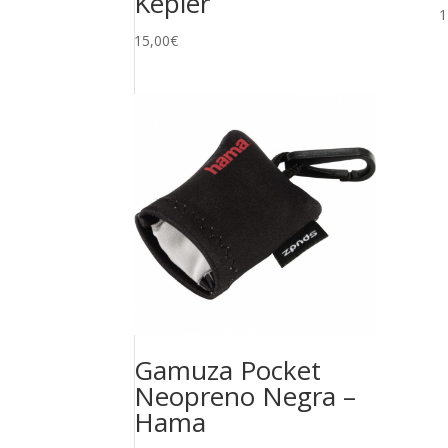
Kepler
1
15,00
€
Gamuza Pocket
Neopreno Negra –
Hama