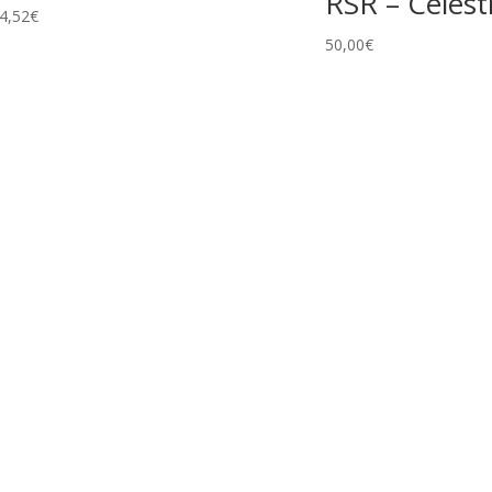
RSR – Celest
4,52
€
50,00
€