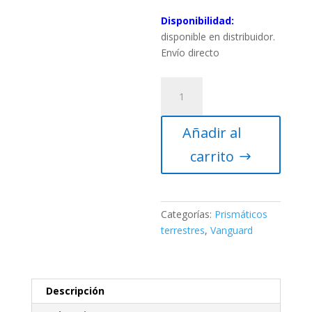
Disponibilidad:
disponible en distribuidor.
Envío directo
Vanguard
VEO
ED
Añadir al
8420
–
carrito
PRISMÁTICOS
ED
8X42
cantidad
Categorías:
Prismáticos
terrestres
,
Vanguard
Descripción