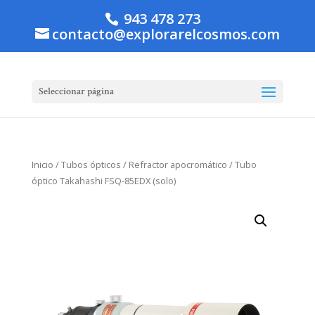
943 478 273
contacto@explorarelcosmos.com
Seleccionar página
Inicio
/
Tubos ópticos
/
Refractor apocromático
/ Tubo
óptico Takahashi FSQ-85EDX (solo)