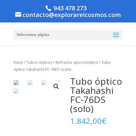
943 478 273
contacto@explorarelcosmos.com
Seleccionar página
Inicio
/
Tubos ópticos
/
Refractor apocromático
/ Tubo
óptico Takahashi FC-76DS (solo)
Tubo óptico
Takahashi
FC-76DS
(solo)
1.842,00
€