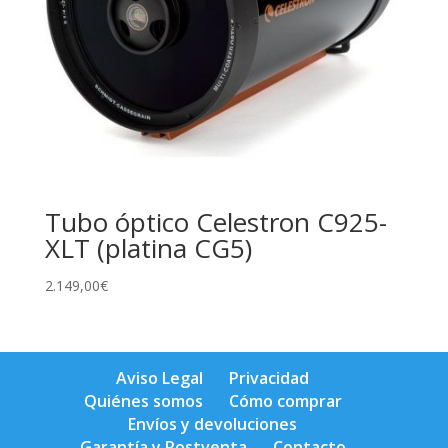
Tubo óptico Celestron C925-
XLT (platina CG5)
2.149,00
€
Aviso Legal
Privacidad
Quiénes somos
Cómo comprar
Envíos y devoluciones
Garantía y Postventa
Contacto