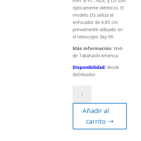
mm. El FC-76DC y DS son
ópticamente idénticos. El
modelo DS utiliza el
enfocador de 6,85 cm.
previamente utilizado en
el telescopio Sky-90.
Más información:
Web
de Takahashi America.
Disponibilidad:
desde
distribuidor
Tubo
óptico
Takahashi
Añadir al
FC-
76DCU
carrito
(solo)
cantidad