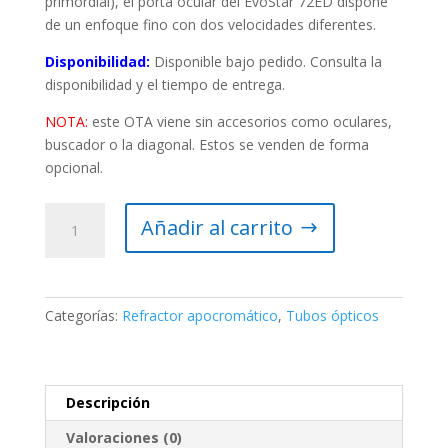
primordial), el porta ocular del EvoStar 72ED dispone
de un enfoque fino con dos velocidades diferentes.
Disponibilidad:
Disponible bajo pedido. Consulta la
disponibilidad y el tiempo de entrega.
NOTA:
este OTA viene sin accesorios como oculares,
buscador o la diagonal. Estos se venden de forma
opcional.
Tubo
Añadir al carrito
óptico
Sky-
Watcher
Evostar
Categorías:
Refractor apocromático
,
Tubos ópticos
72ED
Black
Diamond
Dual
Descripción
Speed
Valoraciones (0)
(72/420)