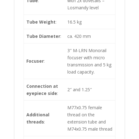
Tube
:
with 2x dovetails –
Losmandy level
Tube Weight
:
16.5 kg
Tube Diameter
:
ca. 420 mm
3″ M-LRN Monorail
focuser with micro
Focuser
:
transmission and 5 kg
load capacity.
Connection at
2″ and 1.25″
eyepiece side
:
M77x0.75 female
Additional
thread on the
threads
:
extension tube and
M74x0.75 male thread