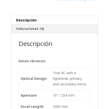
de
carbono
y
Descripción
enfocador
basculante
Valoraciones (0)
cantidad
Descripción
Datos técnicos:
True RC with a
Optical Design
:
hyperbolic primary
and secondary mirror.
Aperture
:
10″ / 254 mm
Focal Length
:
2000 mm