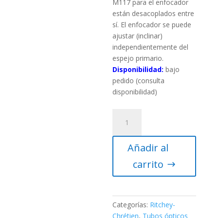
M117 para el enfocador
están desacoplados entre
sí.
El enfocador se puede
ajustar (inclinar)
independientemente del
espejo primario.
Disponibilidad:
bajo
pedido (consulta
disponibilidad)
TS-
Optics
GSO
Añadir al
10"
f/8
carrito
Astrógrafo
RC
con
tubo
Categorías:
Ritchey-
abierto
Chrétien
,
Tubos ópticos