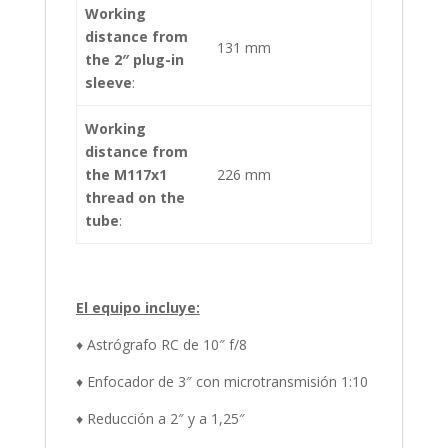
Working
distance from
131 mm
the 2″ plug-in
sleeve
:
Working
distance from
the M117x1
226 mm
thread on the
tube
:
El equipo incluye:
♦ Astrógrafo RC de 10″ f/8
♦ Enfocador de 3″ con microtransmisión 1:10
♦ Reducción a 2″ y a 1,25″