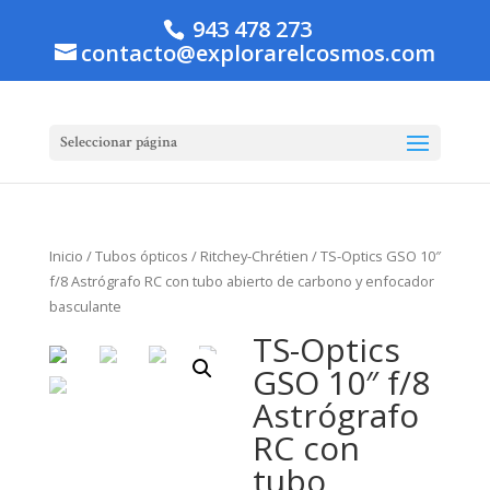
943 478 273
contacto@explorarelcosmos.com
Seleccionar página
Inicio
/
Tubos ópticos
/
Ritchey-Chrétien
/ TS-Optics GSO 10″
f/8 Astrógrafo RC con tubo abierto de carbono y enfocador
basculante
TS-Optics
GSO 10″ f/8
Astrógrafo
RC con
tubo