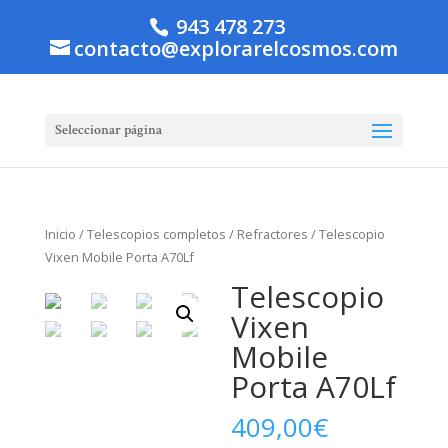
943 478 273
contacto@explorarelcosmos.com
Seleccionar página
Inicio
/
Telescopios completos
/
Refractores
/ Telescopio
Vixen Mobile Porta A70Lf
Telescopio
Vixen
Mobile
Porta A70Lf
409,00
€