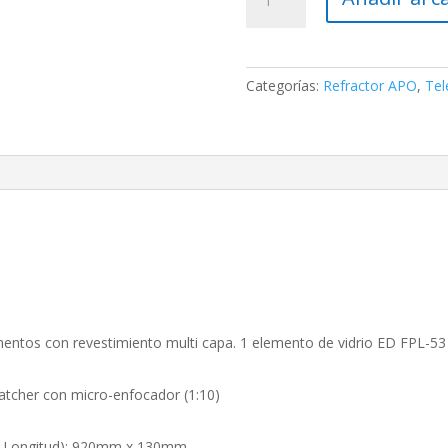
Sky-
Watcher
Refractor
APO
Categorías:
Refractor APO
,
Tel
120ED
Black
Diamond
Dual
Speed
sobre
NEQ6
(Pro
Go-
To)
cantidad
mentos con revestimiento multi capa. 1 elemento de vidrio ED FPL-53
Watcher con micro-enfocador (1:10)
 x Longitud): 920mm x 130mm