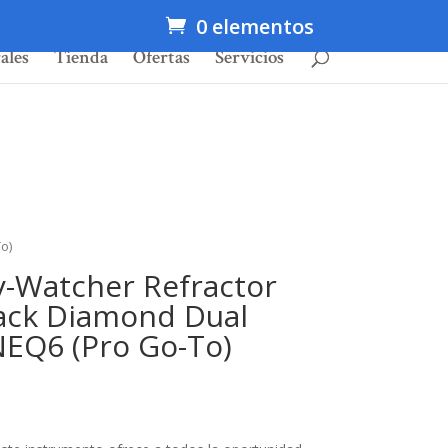
0 elementos
ales
Tienda
Ofertas
Servicios
o)
y-Watcher Refractor
ack Diamond Dual
EQ6 (Pro Go-To)