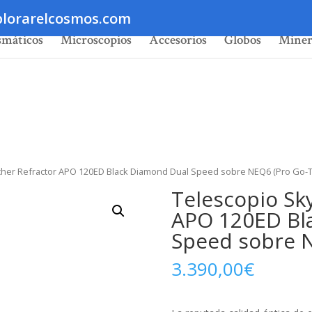
lorarelcosmos.com
smáticos
Microscopios
Accesorios
Globos
Miner
cher Refractor APO 120ED Black Diamond Dual Speed sobre NEQ6 (Pro Go-T
Telescopio Sk
APO 120ED Bl
Speed sobre N
3.390,00
€