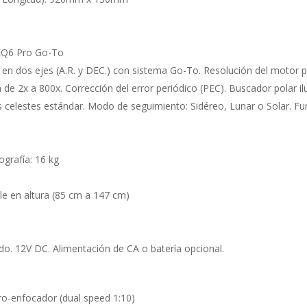
EQ6 Pro Go-To
 dos ejes (A.R. y DEC.) con sistema Go-To. Resolución del motor pa
 de 2x a 800x. Corrección del error periódico (PEC). Buscador polar i
celestes estándar. Modo de seguimiento: Sidéreo, Lunar o Solar. Fu
grafía: 16 kg
le en altura (85 cm a 147 cm)
do. 12V DC. Alimentación de CA o batería opcional.
ro-enfocador (dual speed 1:10)