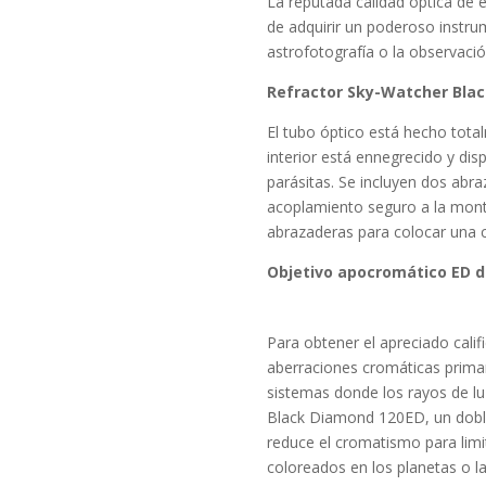
La reputada calidad óptica de 
de adquirir un poderoso instrum
astrofotografía o la observación
Refractor Sky-Watcher Blac
El tubo óptico está hecho total
interior está ennegrecido y disp
parásitas. Se incluyen dos abra
acoplamiento seguro a la montu
abrazaderas para colocar una cá
Objetivo apocromático ED 
Para obtener el apreciado califi
aberraciones cromáticas primar
sistemas donde los rayos de luz
Black Diamond 120ED, un dobl
reduce el cromatismo para limi
coloreados en los planetas o la