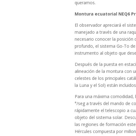
queramos.
Montura ecuatorial NEQ6 P
El observador apreciará el s
manejado a través de una raque
necesario conocer la posición de
profundo, el sistema Go-To de
instrumento al objeto que dese
Después de la puesta en estació
alineación de la montura con u
celestes de los principales cat
la Luna y el Sol) están incluid
Para una máxima comodidad, l
°/seg a través del mando de con
rápidamente el telescopio a cua
objeto del sistema solar. Desc
las regiones de formación este
Hércules compuesta por millones