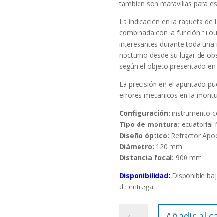
también son maravillas para esc
La indicación en la raqueta de 
combinada con la función “Tou
interesantes durante toda una n
nocturno desde su lugar de obs
según el objeto presentado en 
La precisión en el apuntado p
errores mecánicos en la montu
Configuración:
instrumento c
Tipo de montura:
ecuatorial
Diseño óptico:
Refractor Apoc
Diámetro:
120 mm
Distancia focal:
900 mm
Disponibilidad:
Disponible baj
de entrega.
Telescopio
Añadir al c