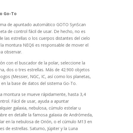
ro Go-To
istema de apuntado automático GOTO SynScan
ta de control fácil de usar. De hecho, no es
 las estrellas o los cuerpos distantes del cielo
 la montura NEQ6 es responsable de mover el
a observar.
n con el buscador de la polar, seleccione la
na, dos o tres estrellas. Más de 42.900 objetos
álogos (Messier, NGC, IC, así como los planetas,
os en la base de datos del sistema Go-To.
a montura se mueve rápidamente, hasta 3,4
trol. Fácil de usar, ayuda a apuntar
lquier galaxia, nebulosa, cúmulo estelar u
ubre en detalle la famosa galaxia de Andrómeda,
lar en la nebulosa de Orión, o el cúmulo M13 en
 de estrellas. Saturno, Júpiter y la Luna