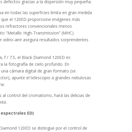
os defectos gracias a la dispersión muy pequeña.
a en todas las superficies limita en gran medida
ace que el 120ED proporcione imágenes más
los refractores convencionales menos
to “Metallic High-Transmission” (MHC)
e vidrio-aire asegura resultados sorprendentes
ta, f / 7.5, el Black Diamond 120ED es
a la fotografía de cielo profundo. En
 una cámara digital de gran formato (se
ctor), apunte el telescopio a grandes nebulosas
ne.
s al control del cromatismo, hará las delicias de
nte.
 espectrales ED)
k Diamond 120ED se distingue por el control de