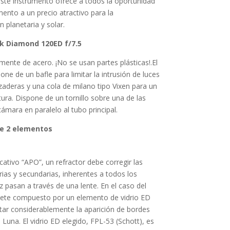
este instrumento ofrece a todos la oportunidad
ento a un precio atractivo para la
 planetaria y solar.
k Diamond 120ED f/7.5
mente de acero. ¡No se usan partes plásticas!.El
one de un bafle para limitar la intrusión de luces
zaderas y una cola de milano tipo Vixen para un
ra. Dispone de un tornillo sobre una de las
mara en paralelo al tubo principal.
de 2 elementos
cativo “APO”, un refractor debe corregir las
ias y secundarias, inherentes a todos los
 pasan a través de una lente. En el caso del
ete compuesto por un elemento de vidrio ED
tar considerablemente la aparición de bordes
 Luna. El vidrio ED elegido, FPL-53 (Schott), es