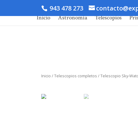
943 478 273
contacto@exp
Inicio
Astronomía
Telescopios
Pri
Inicio
/
Telescopios completos
/ Telescopio Sky-Wat