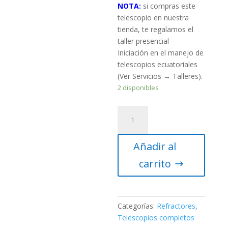
NOTA:
si compras este
telescopio en nuestra
tienda, te regalamos el
taller presencial –
Iniciación en el manejo de
telescopios ecuatoriales
(Ver Servicios → Talleres).
2 disponibles
Telescopio
refractor
Sky-
Añadir al
Watcher
90/900
carrito
EQ2
cantidad
Categorías:
Refractores
,
Telescopios completos