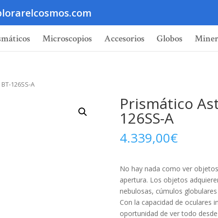
lorarelcosmos.com
smáticos
Microscopios
Accesorios
Globos
Miner
n BT-126SS-A
Prismático As
126SS-A
4.339,00
€
No hay nada como ver objetos 
apertura. Los objetos adquieren
nebulosas, cúmulos globulares 
Con la capacidad de oculares i
oportunidad de ver todo desde 