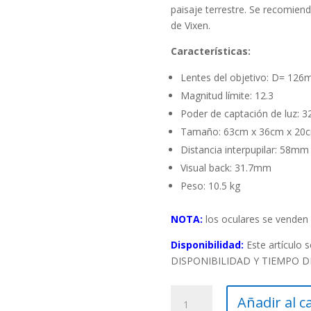
paisaje terrestre. Se recomiend
de Vixen.
Características:
Lentes del objetivo: D= 126
Magnitud límite: 12.3
Poder de captación de luz: 32
Tamaño: 63cm x 36cm x 20
Distancia interpupilar: 58m
Visual back: 31.7mm
Peso: 10.5 kg
NOTA:
los oculares se venden
Disponibilidad:
Este artículo
DISPONIBILIDAD Y TIEMPO DE E
Prismático
Añadir al c
Astronómico