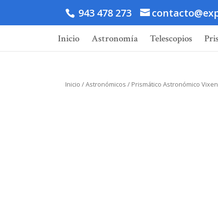
943 478 273
contacto@exp
Inicio
Astronomía
Telescopios
Pri
Inicio
/
Astronómicos
/ Prismático Astronómico Vixe