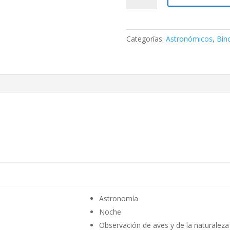
Vixen
BT-
126SS-
Categorías:
Astronómicos
,
Bin
A
cantidad
Astronomía
Noche
Observación de aves y de la naturaleza