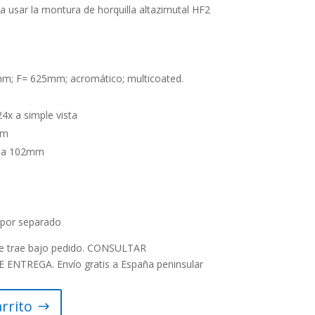
a usar la montura de horquilla altazimutal HF2
mm; F= 625mm; acromático; multicoated.
4x a simple vista
cm
m a 102mm
 por separado
 se trae bajo pedido. CONSULTAR
NTREGA. Envío gratis a España peninsular
arrito