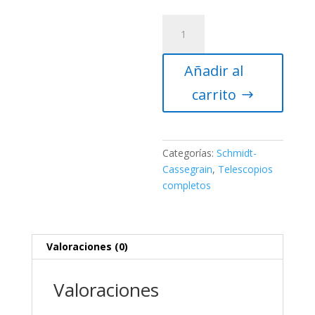
Telescopio
Celestron
Astro
Añadir al
Fi
6SC
carrito
–
Schmidt
Cassegrain
cantidad
Categorías:
Schmidt-
Cassegrain
,
Telescopios
completos
Valoraciones (0)
Valoraciones