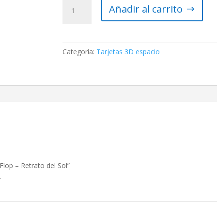
Tarjeta
Añadir al carrito
postal
3D
Flop
–
Categoría:
Tarjetas 3D espacio
Retrato
del
Sol
cantidad
Flop – Retrato del Sol”
.