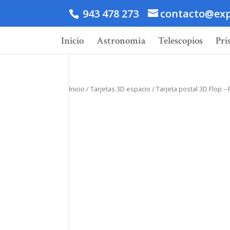
943 478 273
contacto@exp
Inicio
Astronomía
Telescopios
Pri
Inicio
/
Tarjetas 3D espacio
/ Tarjeta postal 3D Flop – 