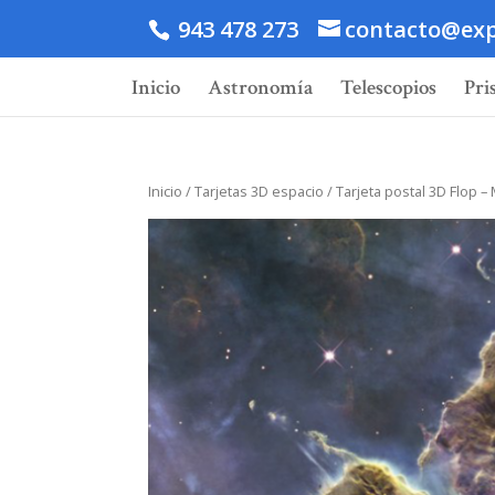
943 478 273
contacto@exp
Inicio
Astronomía
Telescopios
Pri
Inicio
/
Tarjetas 3D espacio
/ Tarjeta postal 3D Flop 