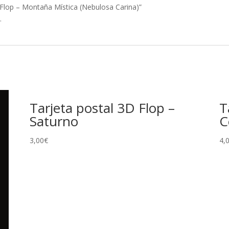
D Flop – Montaña Mística (Nebulosa Carina)”
.
Tarjeta postal 3D Flop –
T
Saturno
C
3,00
€
4,