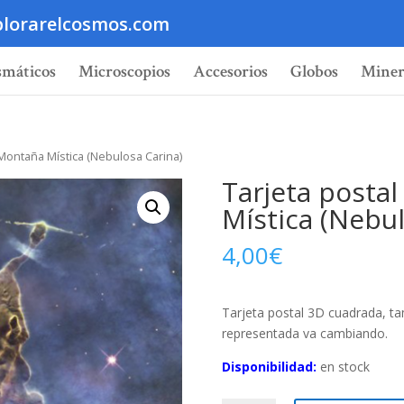
lorarelcosmos.com
smáticos
Microscopios
Accesorios
Globos
Miner
– Montaña Mística (Nebulosa Carina)
Tarjeta posta
Mística (Nebul
4,00
€
Tarjeta postal 3D cuadrada, t
representada va cambiando.
Disponibilidad:
en stock