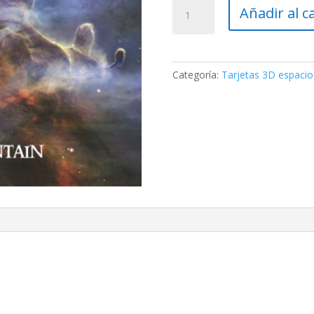
Tarjeta
Añadir al c
postal
3D
Flop
–
Categoría:
Tarjetas 3D espacio
Montaña
Mística
(Nebulosa
Carina)
cantidad