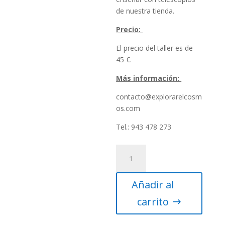
de nuestra tienda.
Precio:
El precio del taller es de
45 €.
Más información:
contacto@explorarelcosm
os.com
Tel.: 943 478 273
Taller
2-
Iniciación
Añadir al
en
el
carrito
manejo
de