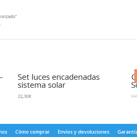
torizado”
.
–
Set luces encadenadas
O
sistema solar
S
22,30
€
11
mos
Cómo comprar
Envíos y devoluciones
Garantí