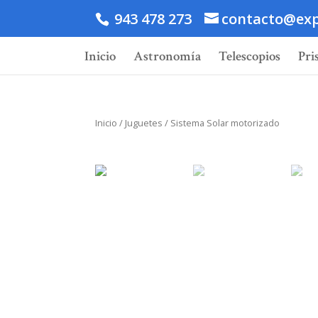
943 478 273
contacto@exp
Inicio
Astronomía
Telescopios
Pri
Inicio
/
Juguetes
/ Sistema Solar motorizado