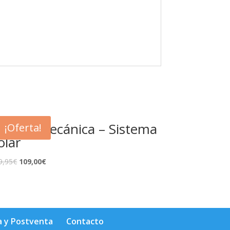
rrería mecánica – Sistema
¡Oferta!
olar
9,95
€
109,00
€
a y Postventa
Contacto