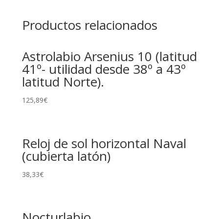
Productos relacionados
Astrolabio Arsenius 10 (latitud
41º- utilidad desde 38º a 43º
latitud Norte).
125,89
€
Reloj de sol horizontal Naval
(cubierta latón)
38,33
€
Nocturlabio