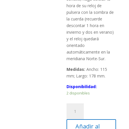
hora de su reloj de
pulsera con la sombra de
la cuerda (recuerde
descontar 1 hora en
invierno y dos en verano)
y el reloj quedará
orientado
automáticamente en la
meridiana Norte-Sur.
Medidas:
Ancho: 115
mm; Largo: 178 mm.
Disponibilidad:
2 disponibles
Reloj
de
sol
Añadir al
papel