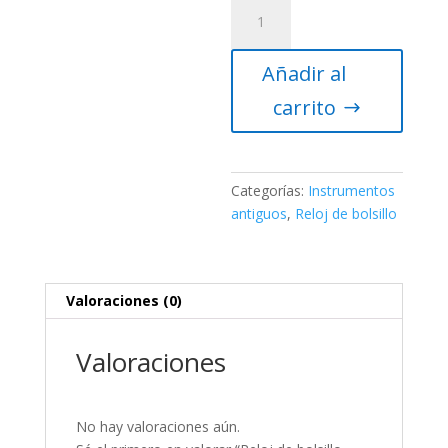
Reloj
de
bolsillo
Añadir al
analógico
Mandala
carrito
cantidad
Categorías:
Instrumentos
antiguos
,
Reloj de bolsillo
Valoraciones (0)
Valoraciones
No hay valoraciones aún.