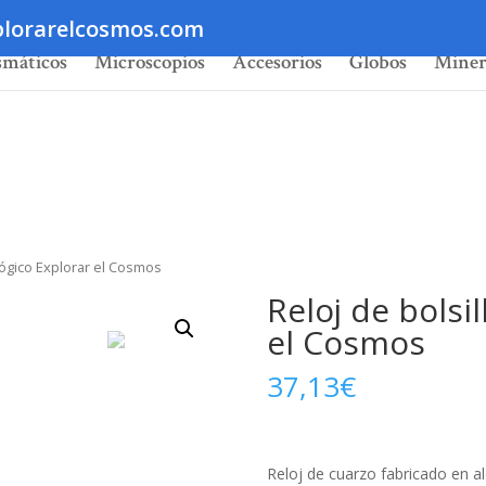
lorarelcosmos.com
smáticos
Microscopios
Accesorios
Globos
Miner
alógico Explorar el Cosmos
Reloj de bolsi
el Cosmos
37,13
€
Reloj de cuarzo fabricado en a