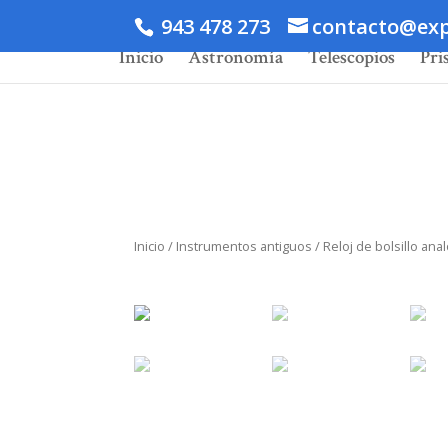
943 478 273
contacto@exp
Inicio
Astronomía
Telescopios
Pri
Inicio
/
Instrumentos antiguos
/ Reloj de bolsillo an