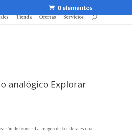
0 elementos
ales
Tienda
Ofertas
Servicios
llo analógico Explorar
leación de bronce. La imagen de la esfera es una