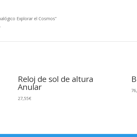
analógico Explorar el Cosmos”
.
Reloj de sol de altura
B
Anular
76
27,55
€