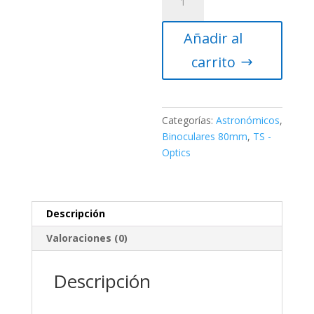
TS-
Optics
Añadir al
20x80
ED
carrito
APO
con
dos
objetivos
Categorías:
Astronómicos
,
triplete
Binoculares 80mm
,
TS -
y
Optics
adaptador
de
trípode
Descripción
cantidad
Valoraciones (0)
Descripción