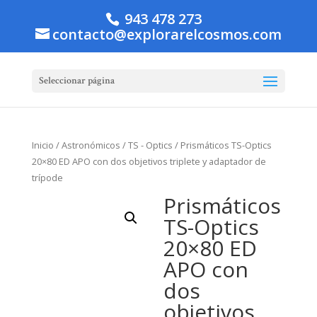
943 478 273
contacto@explorarelcosmos.com
Seleccionar página
Inicio
/
Astronómicos
/
TS - Optics
/ Prismáticos TS-Optics
20×80 ED APO con dos objetivos triplete y adaptador de
trípode
Prismáticos
TS-Optics
20×80 ED
APO con
dos
objetivos