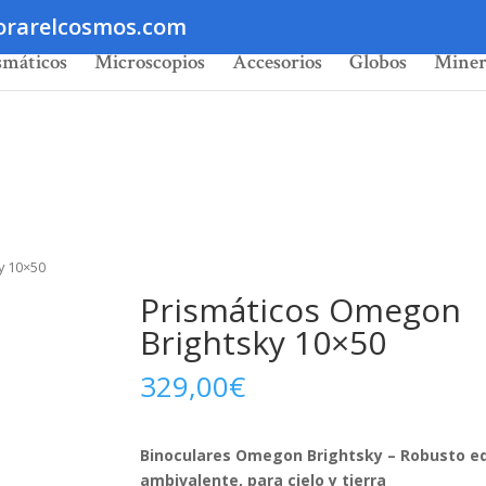
orarelcosmos.com
smáticos
Microscopios
Accesorios
Globos
Miner
y 10×50
Prismáticos Omegon
Brightsky 10×50
329,00
€
Binoculares Omegon Brightsky – Robusto e
ambivalente, para cielo y tierra