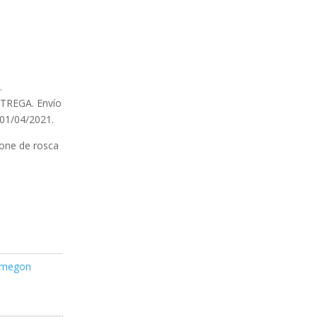
.
REGA. Envío
 01/04/2021.
pone de rosca
megon