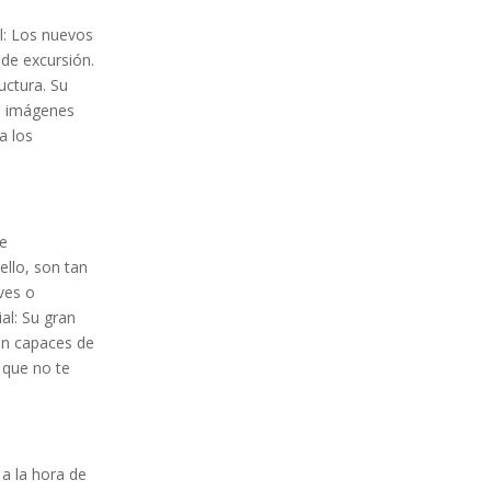
l: Los nuevos
de excursión.
uctura. Su
: imágenes
a los
de
llo, son tan
ves o
al: Su gran
on capaces de
 que no te
a la hora de