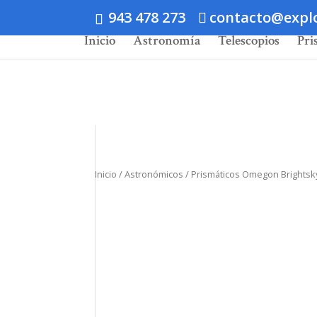
943 478 273
contacto@expl
Inicio
Astronomía
Telescopios
Pri
Inicio
/
Astronómicos
/ Prismáticos Omegon Brightsk