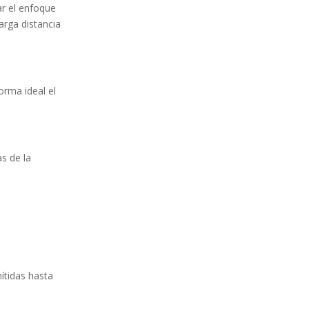
ar el enfoque
larga distancia
orma ideal el
s de la
nítidas hasta