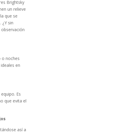
res Brightsky
nen un relieve
la que se
 ¿Y sin
a observación
to o noches
 ideales en
equipo. Es
o que evita el
jos
tándose así a