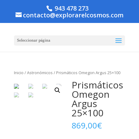
943 478 273
contacto@explorarelcosmos.com
Seleccionar página
Inicio
/
Astronómicos
/ Prismáticos Omegon Argus 25×100
Prismáticos
Omegon
Argus
25×100
869,00
€