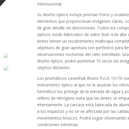
Internacional.
Su diseño óptico incluye prismas Porro y oculare
elementos que proporcionan imágenes claras, co
de gran detalle sin distorsiones. Todos los com
ópticos están fabricados de vidrio BaK-4 de alta 
lentes tienen un recubrimiento multicapa comple
objetivos de gran apertura son perfectos para ll
observaciones nocturnas del cielo estrellado. Gra
diseño óptico, podrá aumentar 15 veces las imá
objetos distantes.
Los prismáticos Levenhuk Bruno PLUS 15×70 son
instrumento óptico al que no le asustan los retos
hermético los protege de la entrada de agua y po
relleno de nitrógeno evita que las lentes se emp
internamente. La carcasa está fabricada de alumi
a los impactos y no se ve afectada por las caídas 
movimientos bruscos. Podrá seguir observando i
condiciones extremas.