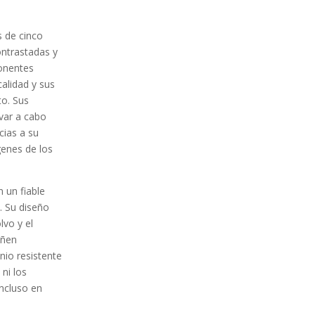
s de cinco
ntrastadas y
ponentes
calidad y sus
to. Sus
evar a cabo
cias a su
genes de los
 un fiable
. Su diseño
lvo y el
añen
nio resistente
ni los
ncluso en