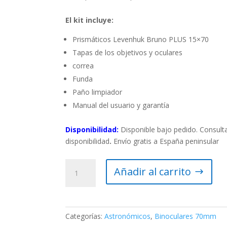
El kit incluye:
Prismáticos Levenhuk Bruno PLUS 15×70
Tapas de los objetivos y oculares
correa
Funda
Paño limpiador
Manual del usuario y garantía
Disponibilidad:
Disponible bajo pedido. Consulta
disponibilidad
.
Envío gratis a España peninsular
Prismáticos
Añadir al carrito
Levenhuk
Bruno
PLUS
15x70
Categorías:
Astronómicos
,
Binoculares 70mm
cantidad