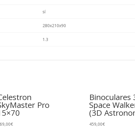
sí
280x210x90
1.3
Celestron
Binoculares
SkyMaster Pro
Space Walke
15×70
(3D Astrono
69,00
€
459,00
€