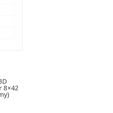
 3D
r 8×42
my)