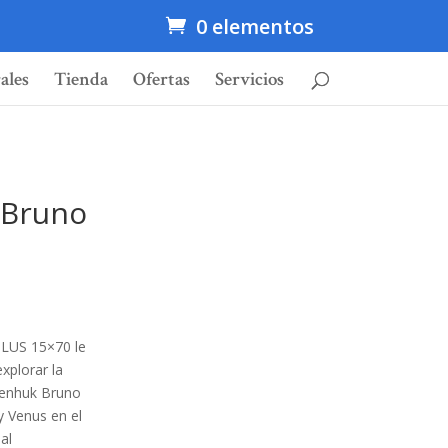
0 elementos
ales
Tienda
Ofertas
Servicios
 Bruno
PLUS 15×70 le
xplorar la
venhuk Bruno
y Venus en el
al