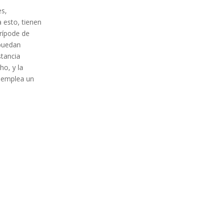
es,
 esto, tienen
trípode de
 puedan
stancia
ho, y la
e emplea un