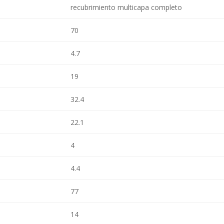
recubrimiento multicapa completo
70
4.7
19
32.4
22.1
4
4.4
77
14