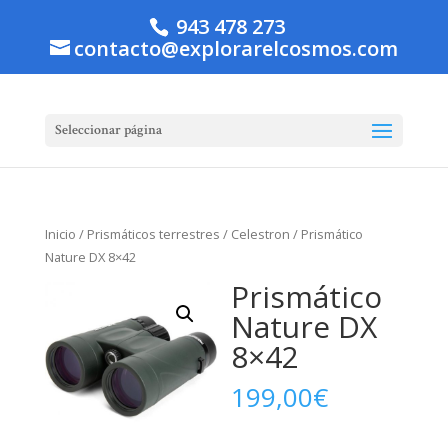
943 478 273
contacto@explorarelcosmos.com
Seleccionar página
Inicio
/
Prismáticos terrestres
/
Celestron
/ Prismático
Nature DX 8×42
Prismático
Nature DX
8×42
199,00
€