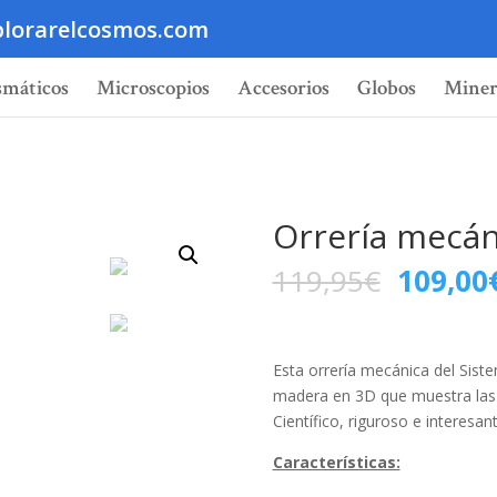
lorarelcosmos.com
smáticos
Microscopios
Accesorios
Globos
Miner
Orrería mecán
119,95
€
109,00
Esta orrería mecánica del Sis
madera en 3D que muestra las ó
Científico, riguroso e interesant
Características: