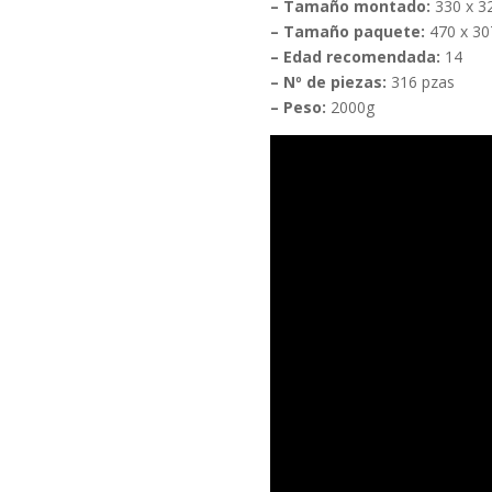
– Tamaño montado:
330 x 3
– Tamaño paquete:
470 x 30
– Edad recomendada:
14
– Nº de piezas:
316 pzas
– Peso:
2000g