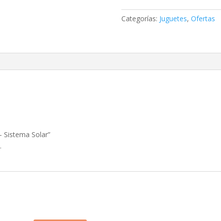
Sistema
Solar
Categorías:
Juguetes
,
Ofertas
cantidad
– Sistema Solar”
.