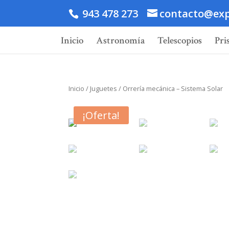
943 478 273
contacto@exp
Inicio
Astronomía
Telescopios
Pri
Inicio
/
Juguetes
/ Orrería mecánica – Sistema Solar
¡Oferta!