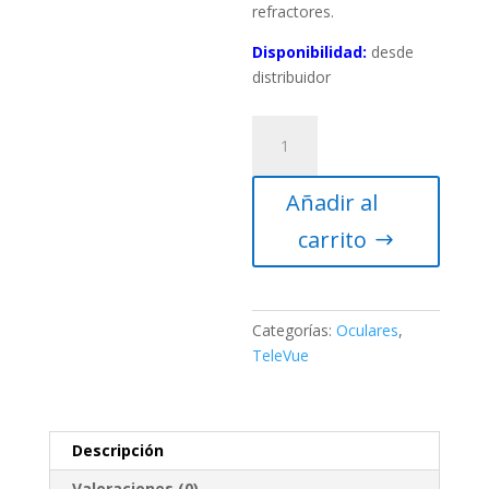
refractores.
Disponibilidad:
desde
distribuidor
Ocular
TeleVue
Plössl
Añadir al
15mm
1.25″
carrito
cantidad
Categorías:
Oculares
,
TeleVue
Descripción
Valoraciones (0)