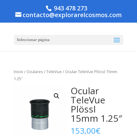
943 478 273
contacto@explorarelcosmos.com
Seleccionar página
Inicio
/
Oculares
/
TeleVue
/ Ocular TeleVue Plössl 15mm
1.25″
Ocular
TeleVue
Plössl
15mm 1.25″
153,00
€