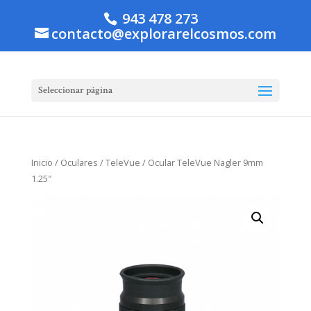
943 478 273
contacto@explorarelcosmos.com
Seleccionar página
Inicio
/
Oculares
/
TeleVue
/ Ocular TeleVue Nagler 9mm
1.25″