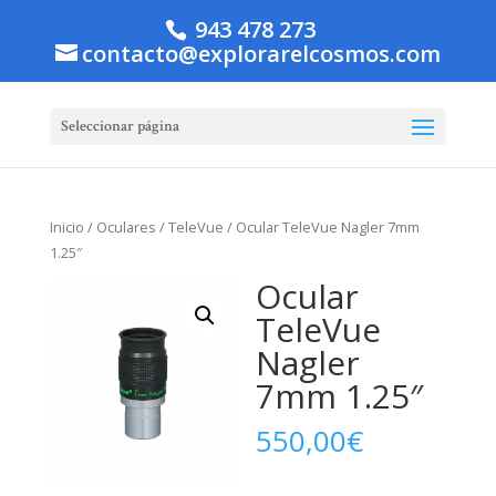
943 478 273
contacto@explorarelcosmos.com
Seleccionar página
Inicio
/
Oculares
/
TeleVue
/ Ocular TeleVue Nagler 7mm
1.25″
Ocular
TeleVue
Nagler
7mm 1.25″
550,00
€