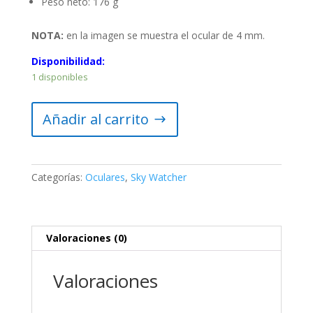
Peso neto: 176 g
NOTA:
en la imagen se muestra el ocular de 4 mm.
Disponibilidad:
1 disponibles
Ocular
Añadir al carrito
Sky-
Watcher
SP
5
Categorías:
Oculares
,
Sky Watcher
mm
WA
58º
(1.25″)
Valoraciones (0)
cantidad
Valoraciones