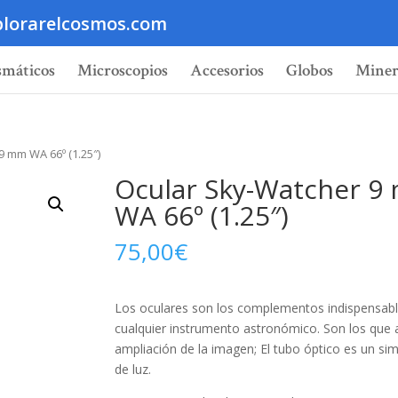
lorarelcosmos.com
smáticos
Microscopios
Accesorios
Globos
Miner
9 mm WA 66º (1.25″)
Ocular Sky-Watcher 9
WA 66º (1.25″)
75,00
€
Los oculares son los complementos indispensab
cualquier instrumento astronómico. Son los que 
ampliación de la imagen; El tubo óptico es un sim
de luz.