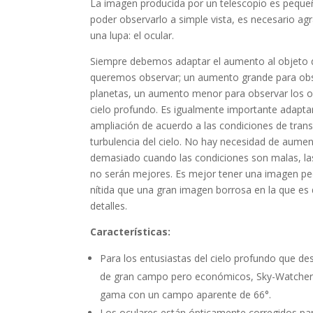
La imagen producida por un telescopio es peque
poder observarlo a simple vista, es necesario ag
una lupa: el ocular.
Siempre debemos adaptar el aumento al objeto 
queremos observar; un aumento grande para obs
planetas, un aumento menor para observar los o
cielo profundo. Es igualmente importante adaptar
ampliación de acuerdo a las condiciones de trans
turbulencia del cielo. No hay necesidad de aumen
demasiado cuando las condiciones son malas, l
no serán mejores. Es mejor tener una imagen p
nítida que una gran imagen borrosa en la que es di
detalles.
Características:
Para los entusiastas del cielo profundo que de
de gran campo pero económicos, Sky-Watcher 
gama con un campo aparente de 66°.
Los oculares están ópticamente corregidos par