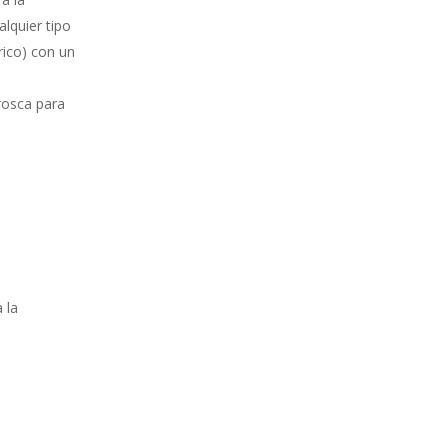
lquier tipo
rico) con un
rosca para
 la