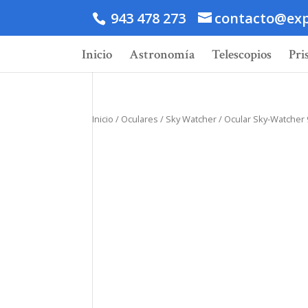
943 478 273
contacto@exp
Inicio
Astronomía
Telescopios
Pri
Inicio
/
Oculares
/
Sky Watcher
/ Ocular Sky-Watcher 