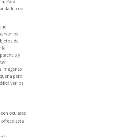
ña. Para
randarlo con
que
ervar los
bjetos del
 la
parencia y
tar
as imágenes
equeña pero
fícil ver los
seen oculares
ofrece esta
a la