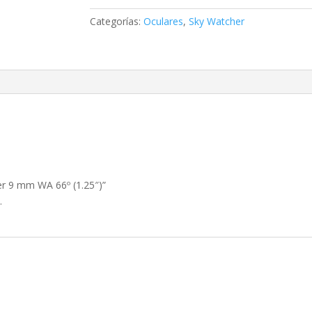
mm
Categorías:
Oculares
,
Sky Watcher
WA
66º
(1.25″)
cantidad
er 9 mm WA 66º (1.25″)”
.