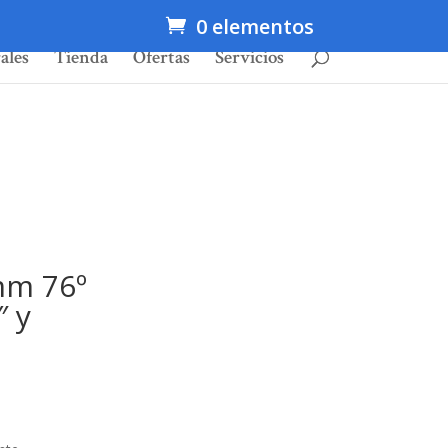
0 elementos
ales
Tienda
Ofertas
Servicios
mm 76º
″ y