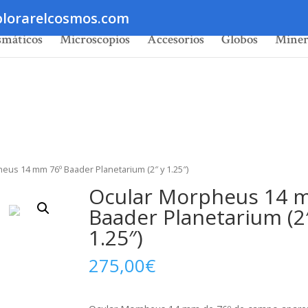
lorarelcosmos.com
smáticos
Microscopios
Accesorios
Globos
Miner
eus 14 mm 76º Baader Planetarium (2″ y 1.25″)
Ocular Morpheus 14 
Baader Planetarium (2
1.25″)
275,00
€