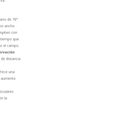
nte.
lano de 76°
mpo ancho
ompiten con
l tiempo que
do el campo.
ervación
de distancia
frece una
e aumento
 oculares
en la