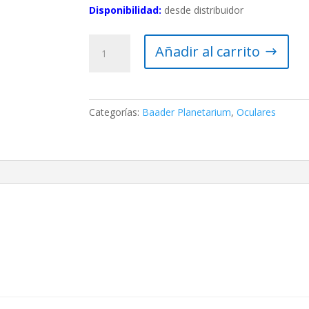
Disponibilidad:
desde distribuidor
Ocular
Añadir al carrito
Morpheus
14
mm
76º
Categorías:
Baader Planetarium
,
Oculares
Baader
Planetarium
(2″
y
1.25″)
cantidad