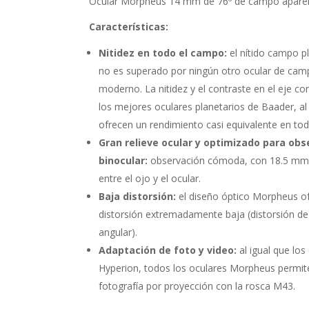
Ocular Morpheus 14 mm de 76º de campo apare
Características:
Nitidez en todo el campo:
el nítido campo p
no es superado por ningún otro ocular de ca
moderno. La nitidez y el contraste en el eje c
los mejores oculares planetarios de Baader, a
ofrecen un rendimiento casi equivalente en to
Gran relieve ocular y optimizado para obs
binocular:
observación cómoda, con 18.5 mm 
entre el ojo y el ocular.
Baja distorsión:
el diseño óptico Morpheus o
distorsión extremadamente baja (distorsión d
angular).
Adaptación de foto y video:
al igual que los
Hyperion, todos los oculares Morpheus permit
fotografía por proyección con la rosca M43.