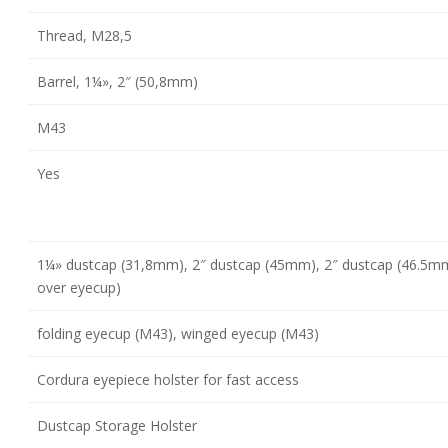
Thread, M28,5
Barrel, 1¼», 2″ (50,8mm)
M43
Yes
1¼» dustcap (31,8mm), 2″ dustcap (45mm), 2″ dustcap (46.5mm
over eyecup)
folding eyecup (M43), winged eyecup (M43)
Cordura eyepiece holster for fast access
Dustcap Storage Holster