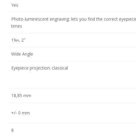
Yes
Photo-luminescent engraving: lets you find the correct eyepiece 
times
1¼», 2″
Wide Angle
Eyepiece projection: classical
18,85 mm
+/- 0 mm
8