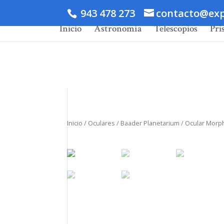
943 478 273
contacto@exp
Inicio
Astronomía
Telescopios
Pri
Inicio
/
Oculares
/
Baader Planetarium
/ Ocular Morph