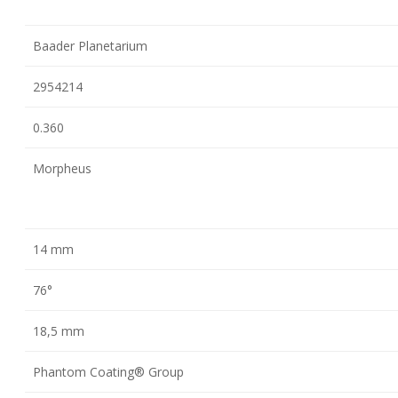
Baader Planetarium
2954214
0.360
Morpheus
14 mm
76°
18,5 mm
Phantom Coating® Group