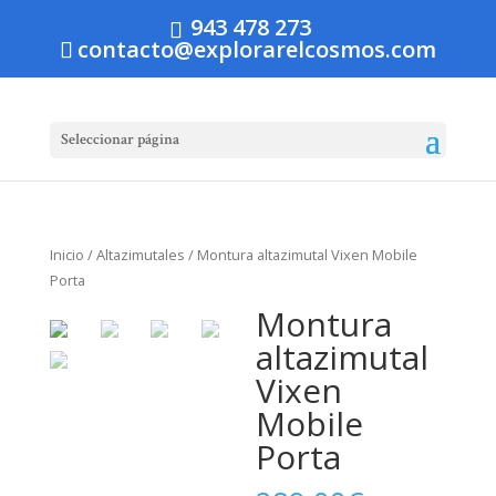
943 478 273
contacto@explorarelcosmos.com
Seleccionar página
Inicio
/
Altazimutales
/ Montura altazimutal Vixen Mobile
Porta
Montura
altazimutal
Vixen
Mobile
Porta