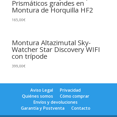
Prismáticos grandes en
Montura de Horquilla HF2
165,00
€
Montura Altazimutal Sky-
Watcher Star Discovery WIFI
con trípode
399,00
€
Aviso Legal
Privacidad
Quiénes somos
Cómo comprar
Envíos y devoluciones
Garantía y Postventa
Contacto