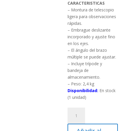
CARACTERISTICAS
– Montura de telescopio
ligera para observaciones
rápidas.
– Embrague deslizante
incorporado y ajuste fino
en los ejes.
– El ángulo del brazo
múltiple se puede ajustar.
– Incluye trípode y
bandeja de
almacenamiento.
– Peso: 2,4 kg
Disponibilidad:
En stock
(1 unidad)
Montura
altazimutal
Vixen
Añadir al
Mobile