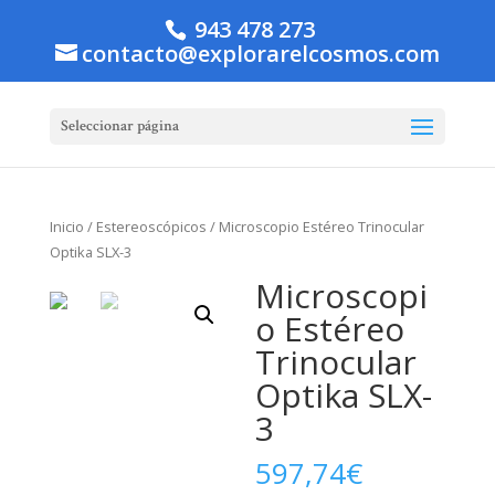
943 478 273
contacto@explorarelcosmos.com
Seleccionar página
Inicio
/
Estereoscópicos
/ Microscopio Estéreo Trinocular
Optika SLX-3
Microscopi
o Estéreo
Trinocular
Optika SLX-
3
597,74
€