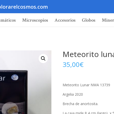
lorarelcosmos.com
smáticos
Microscopios
Accesorios
Globos
Miner
Meteorito lun
35,00
€
Meteorito Lunar NWA 13739
Argelia 2020
Brecha de anortosita.
La caja mide 8,4 cm (largo) x 5