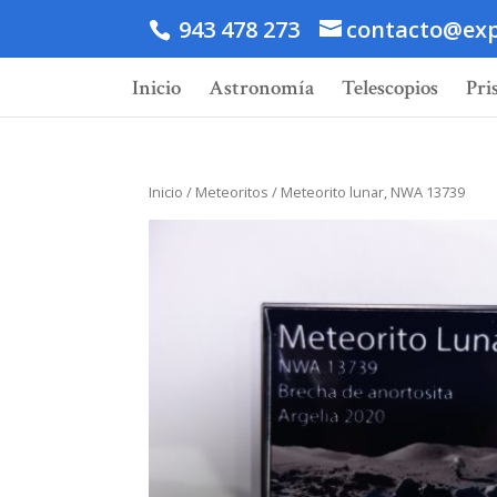
943 478 273
contacto@exp
Inicio
Astronomía
Telescopios
Pri
Inicio
/
Meteoritos
/ Meteorito lunar, NWA 13739