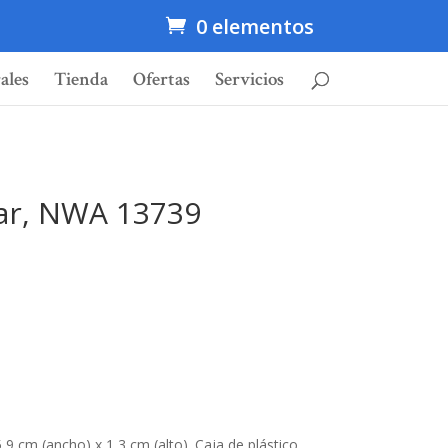
0 elementos
ales
Tienda
Ofertas
Servicios
ar, NWA 13739
,9 cm (ancho) x 1,3 cm (alto). Caja de plástico