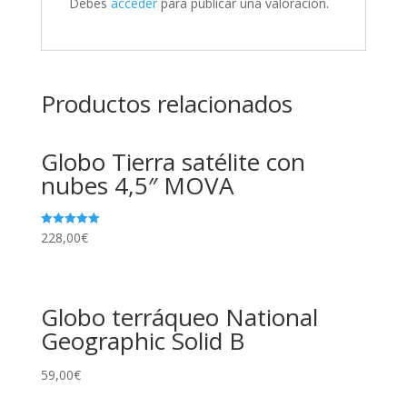
Debes
acceder
para publicar una valoración.
Productos relacionados
Globo Tierra satélite con
nubes 4,5″ MOVA
228,00
€
Valorado en
5.00
de 5
Globo terráqueo National
Geographic Solid B
59,00
€