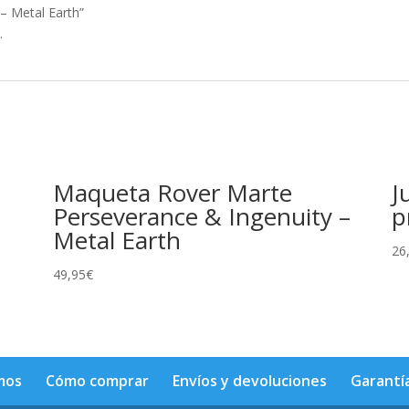
– Metal Earth”
.
Maqueta Rover Marte
J
h
Perseverance & Ingenuity –
p
Metal Earth
26
49,95
€
mos
Cómo comprar
Envíos y devoluciones
Garantí