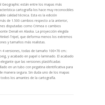
l Geographic están entre los mapas más
cterística cartografía los hace muy reconocibles
le calidad técnica. Esta es la edición
 más de 1.500 cambios respecto a la anterior,
giones disputadas como Crimea o cambios
onte Denali en Alaska. La proyección elegida
 Winkel-Tripel, que deforma menos los extremos
nes y tamaños más realistas.
n 4 versiones, todas de tamaño 100×70 cm.:
beig, y acabado en papel o laminado. El acabado
legante que las versiones plastificadas
llado en un tubo con pegatina identificativa para
o de manera segura. Sin duda uno de los mapas
todos los amantes de la cartografía.