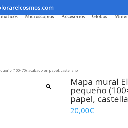
lorarelcosmos.com
smáticos
Microscopios
Accesorios
Globos
Miner
queño (100×70), acabado en papel, castellano
Mapa mural El
pequeño (100×
papel, castell
20,00
€