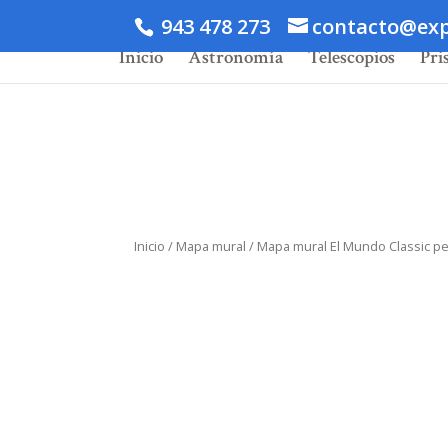
943 478 273
contacto@exp
Inicio
Astronomía
Telescopios
Pri
Inicio
/
Mapa mural
/ Mapa mural El Mundo Classic pe