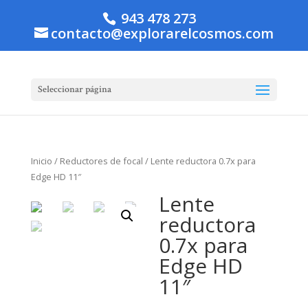
943 478 273
contacto@explorarelcosmos.com
Seleccionar página
Inicio
/
Reductores de focal
/ Lente reductora 0.7x para
Edge HD 11″
Lente
reductora
0.7x para
Edge HD
11″