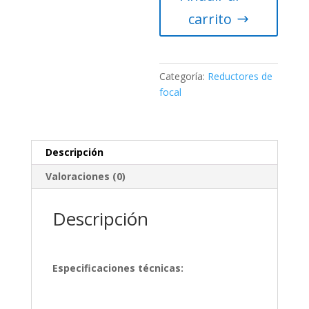
Edge
carrito
HD
11"
cantidad
Categoría:
Reductores de
focal
Descripción
Valoraciones (0)
Descripción
Especificaciones técnicas: