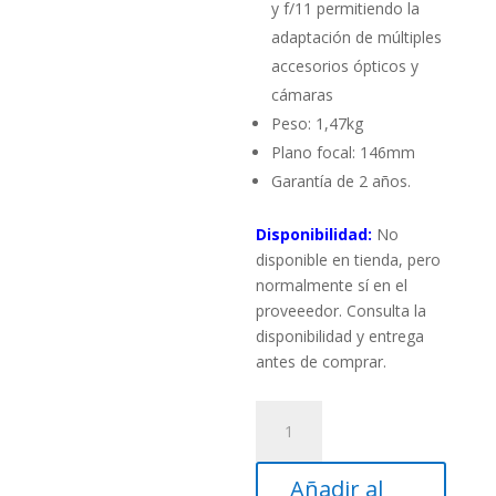
y f/11 permitiendo la
adaptación de múltiples
accesorios ópticos y
cámaras
Peso: 1,47kg
Plano focal: 146mm
Garantía de 2 años.
Disponibilidad:
No
disponible en tienda, pero
normalmente sí en el
proveeedor. Consulta la
disponibilidad y entrega
antes de comprar.
Lente
reductora
0.7x
Añadir al
para