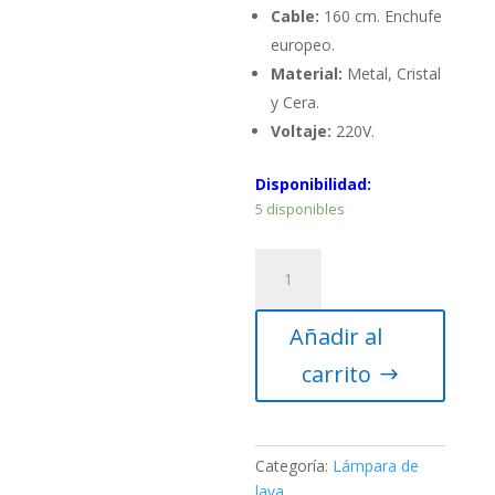
Cable:
160 cm. Enchufe
europeo.
Material:
Metal, Cristal
y Cera.
Voltaje:
220V.
Disponibilidad:
5 disponibles
Lámpara
de
lava
Añadir al
modelo
11
carrito
-
Mundo
/
Líquido
Categoría:
Lámpara de
azul
lava