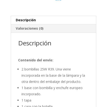
/
Lava
blanca
Descripción
cantidad
Valoraciones (0)
Descripción
Contenido del envío:
2 bombillas 25W R39. Una viene
incorporada en la base de la lámpara y la
otra dentro del embalaje del producto.
1 base con bombilla y enchufe europeo
incorporado.
1 tapa
1 caja con la botella.