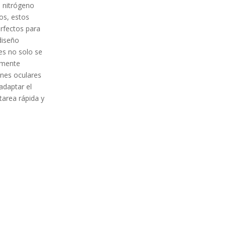
e nitrógeno
os, estos
erfectos para
diseño
es no solo se
amente
nes oculares
 adaptar el
tarea rápida y