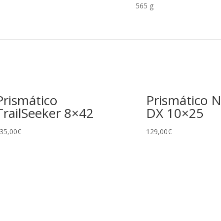
565 g
Prismático
Prismático 
TrailSeeker 8×42
DX 10×25
35,00
€
129,00
€