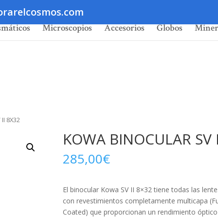
orarelcosmos.com
smáticos
Microscopios
Accesorios
Globos
Miner
II 8X32
KOWA BINOCULAR SV I
285,00
€
El binocular Kowa SV II 8×32 tiene todas las lent
con revestimientos completamente multicapa (Ful
Coated) que proporcionan un rendimiento óptico 