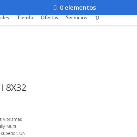
0 elementos
ales
Tienda
Ofertas
Servicios
I 8X32
es y prismas
ly Multi
superior.
Un