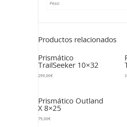
Peso:
Productos relacionados
Prismático
TrailSeeker 10×32
299,00
€
3
Prismático Outland
X 8×25
79,00
€