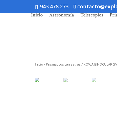
943 478 273
contacto@expl
Inicio
Astronomía
Telescopios
Pri
Inicio
/
Prismáticos terrestres
/ KOWA BINOCULAR SV 