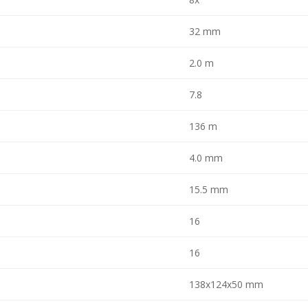
32 mm
2.0 m
7.8
136 m
4.0 mm
15.5 mm
16
16
138x124x50 mm