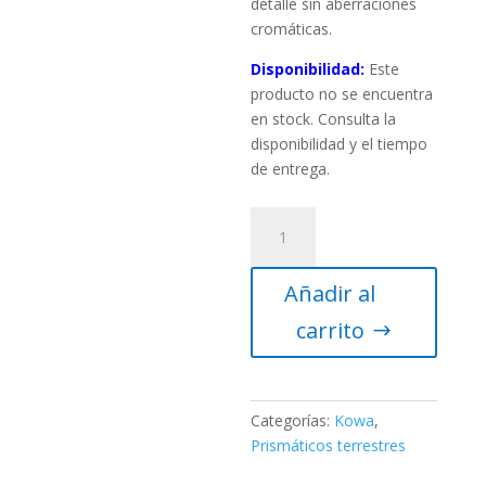
detalle sin aberraciones
cromáticas.
Disponibilidad:
Este
producto no se encuentra
en stock. Consulta la
disponibilidad y el tiempo
de entrega.
KOWA
BINOCULAR
GENESIS
Añadir al
10,5X44
DCF
carrito
OBJETIVO
XD
cantidad
Categorías:
Kowa
,
Prismáticos terrestres