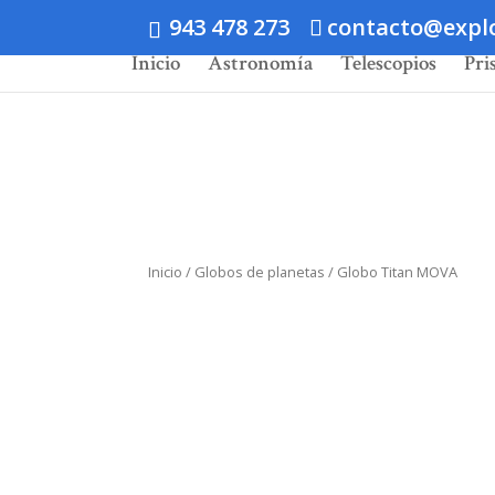
943 478 273
contacto@expl
Inicio
Astronomía
Telescopios
Pri
Inicio
/
Globos de planetas
/ Globo Titan MOVA