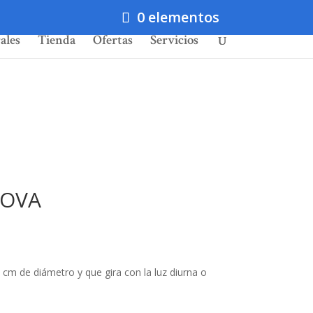
0 elementos
ales
Tienda
Ofertas
Servicios
MOVA
4 cm de diámetro y que gira con la luz diurna o