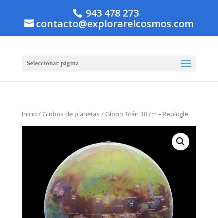
943 478 273
contacto@explorarelcosmos.com
Seleccionar página
Inicio
/
Globos de planetas
/ Globo Titán 30 cm – Replogle