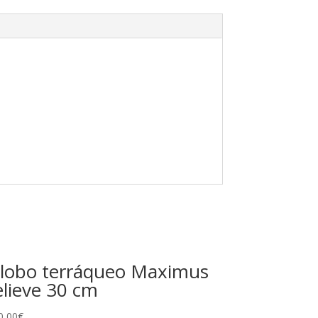
lobo terráqueo Maximus
elieve 30 cm
0,00
€