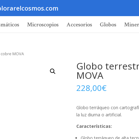
lorarelcosmos.com
smáticos
Microscopios
Accesorios
Globos
Miner
 y cobre MOVA
Globo terrest
MOVA
228,00
€
Globo terráqueo con cartografí
la luz diurna o artificial.
Características:
Globo terráqueo de alta tecn