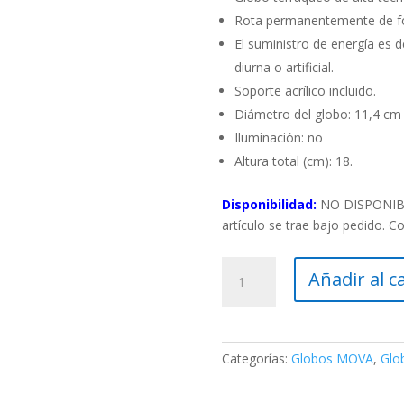
Rota permanentemente de fo
El suministro de energía es d
diurna o artificial.
Soporte acrílico incluido.
Diámetro del globo: 11,4 cm
Iluminación: no
Altura total (cm): 18.
Disponibilidad:
NO DISPONIBLE
artículo se trae bajo pedido. C
Globo
Añadir al c
terrestre
negro
y
cobre
Categorías:
Globos MOVA
,
Glo
MOVA
cantidad