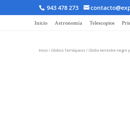
943 478 273
contacto@exp
Inicio
Astronomía
Telescopios
Pri
Inicio
/
Globos Terráqueos
/ Globo terrestre negro