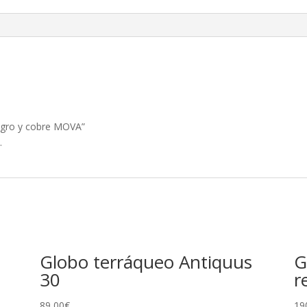
negro y cobre MOVA”
.
Globo terráqueo Antiquus
G
30
r
89,00
€
19