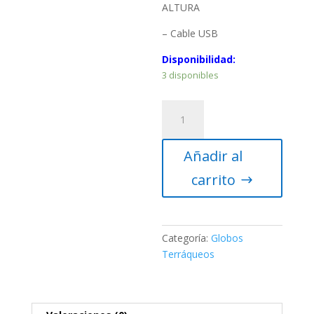
ALTURA
– Cable USB
Disponibilidad:
3 disponibles
Globo
terráqueo
Gaia
Añadir al
Tierra
Increible
carrito
25
cm
-
Realidad
Categoría:
Globos
Aumentada
Terráqueos
cantidad