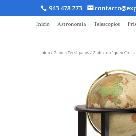
943 478 273
contacto@exp
Inicio
Astronomía
Telescopios
Pri
Inicio
/
Globos Terráqueos
/ Globo terráqueo Cross 