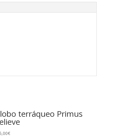
lobo terráqueo Primus
elieve
5,00
€