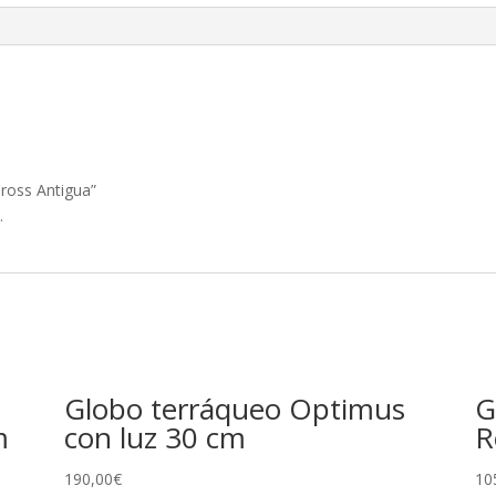
Cross Antigua”
.
Globo terráqueo Optimus
G
m
con luz 30 cm
R
190,00
€
10