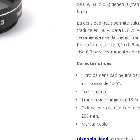
de 0.9, 0.6 o 0.3) tienen la gra
Luna.
La densidad (ND) permite calcu
traduce en: 50 % para 0,3; 25 %
recomienda usar la menor tra
Por lo tanto, utilice 0,6 o 0,
Use 0,3 para instrumentos de
Características:
Filtro de densidad neutra pa
luminosos de 1.25″.
Color: neutro
Transmisión luminosa: 13 %
Es ideal para su uso con tel
200 mm.
Marca: Kepler
Disponibilidad:
en stock (3)