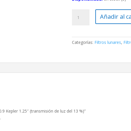
Filtro
Añadir al c
lunar
ND96-
0.9
Kepler
Categorías:
Filtros lunares
,
Filt
1.25″
(transmisión
de
luz
del
13
%)
cantidad
0.9 Kepler 1.25″ (transmisión de luz del 13 %)”
.