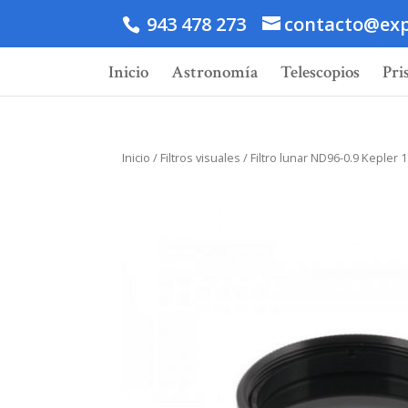
943 478 273
contacto@exp
Inicio
Astronomía
Telescopios
Pri
Inicio
/
Filtros visuales
/ Filtro lunar ND96-0.9 Kepler 