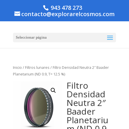
943 478 273
contacto@explorarelcosmos.com
Seleccionar página
Inicio
/
Filtros lunares
/ Filtro Densidad Neutra 2″ Baader
Planetarium (ND 0.9, T= 12.5 %)
Filtro
Densidad
Neutra 2″
Baader
Planetariu
m (ND 0.9,