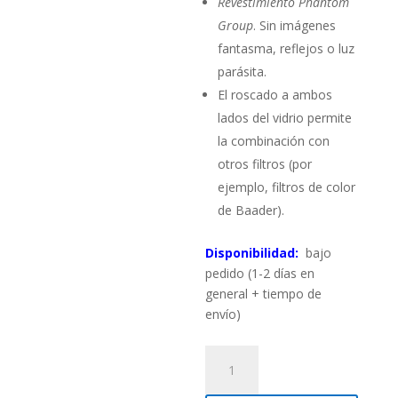
Revestimiento Phantom
Group
. Sin imágenes
fantasma, reflejos o luz
parásita.
El roscado a ambos
lados del vidrio permite
la combinación con
otros filtros (por
ejemplo, filtros de color
de Baader).
Disponibilidad:
bajo
pedido (1-2 días en
general + tiempo de
envío)
Filtro
Densidad
Neutra