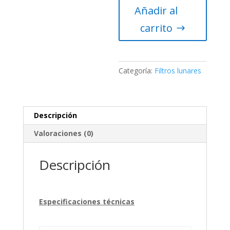
Añadir al
2″
Baader
carrito
Planetarium
(ND
0.9,
T=
Categoría:
Filtros lunares
12.5
%)
cantidad
Descripción
Valoraciones (0)
Descripción
Especificaciones técnicas